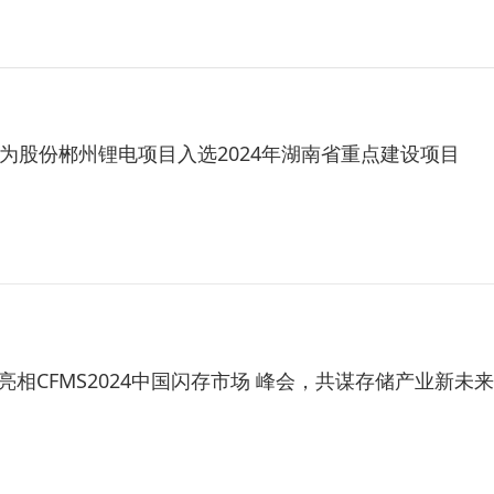
 大为股份郴州锂电项目入选2024年湖南省重点建设项目
亮相CFMS2024中国闪存市场 峰会，共谋存储产业新未来