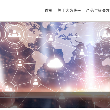
首页
关于大为股份
产品与解决方