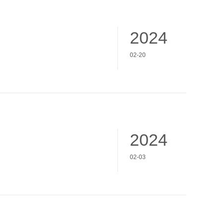
2024
02-20
2024
02-03