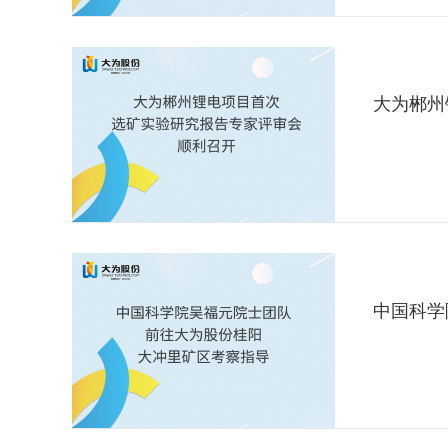
大为郴州
中国科学